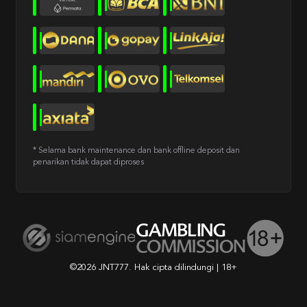
* Selama bank maintenance dan bank offline deposit dan
penarikan tidak dapat diproses
©2026 JNT777. Hak cipta dilindungi | 18+