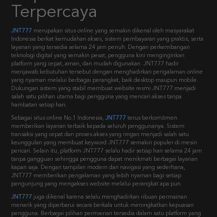
Terpercaya
JNT777
merupakan situs online yang semakin dikenal oleh masyarakat
Indonesia berkat kemudahan akses, sistem pembayaran yang praktis, serta
layanan yang tersedia selama 24 jam penuh. Dengan perkembangan
teknologi digital yang semakin pesat, pengguna kini menginginkan
platform yang cepat, aman, dan mudah digunakan. JNT777 hadir
menjawab kebutuhan tersebut dengan menghadirkan pengalaman online
yang nyaman melalui berbagai perangkat, baik desktop maupun mobile.
Dukungan sistem yang stabil membuat website resmi JNT777 menjadi
salah satu pilihan utama bagi pengguna yang mencari akses tanpa
hambatan setiap hari.
Sebagai situs online No.1 Indonesia,
JNT777
terus berkomitmen
memberikan layanan terbaik kepada seluruh penggunanya. Sistem
transaksi yang cepat dan proses akses yang ringan menjadi salah satu
keunggulan yang membuat keyword JNT777 semakin populer di mesin
pencari. Selain itu, platform JNT777 selalu hadir setiap hari selama 24 jam
tanpa gangguan sehingga pengguna dapat menikmati berbagai layanan
kapan saja. Dengan tampilan modern dan navigasi yang sederhana,
JNT777 memberikan pengalaman yang lebih nyaman bagi setiap
pengunjung yang mengakses website melalui perangkat apa pun.
JNT777
juga dikenal karena selalu menghadirkan ribuan permainan
menarik yang diperbarui secara berkala untuk meningkatkan kepuasan
pengguna. Berbagai pilihan permainan tersedia dalam satu platform yang