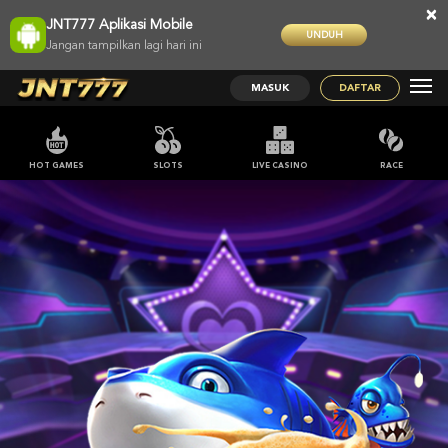
×
JNT777 Aplikasi Mobile
UNDUH
Jangan tampilkan lagi hari ini
MASUK
DAFTAR
HOT GAMES
SLOTS
LIVE CASINO
RACE